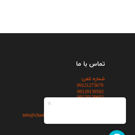
تماس با ما
شماره تلفن:
09121275679
09120139502
09120139602
پست الکترونیکی: info@chasbezende.com