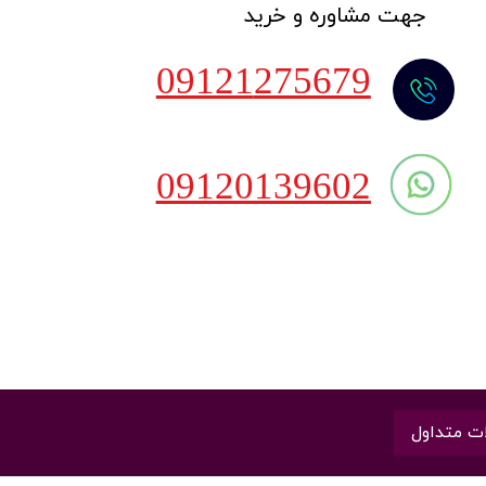
​جهت مشاوره و خرید
09121
275679
​09120139602
ت متداول